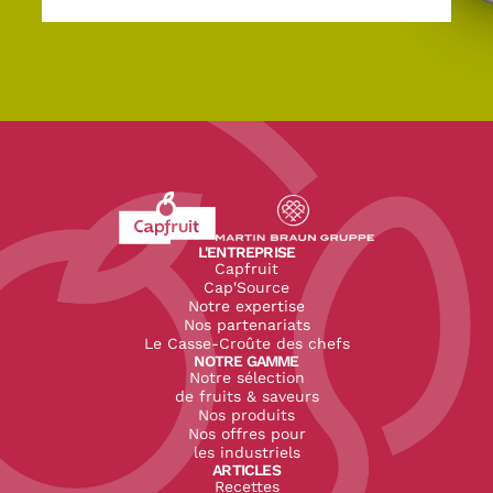
Revenir à l'accueil du site CapFruit.com
Voir le site du groupe
L'ENTREPRISE
Capfruit
Cap'Source
Notre expertise
Nos partenariats
Le Casse-Croûte des chefs
NOTRE GAMME
Notre sélection
de fruits & saveurs
Nos produits
Nos offres pour
les industriels
ARTICLES
Recettes