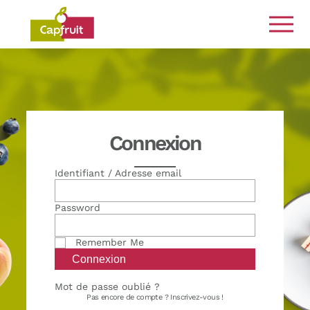
Engagés de la terre à l’assiette
Connexion
Identifiant / Adresse email
Password
Remember Me
Mot de passe oublié ?
Pas encore de compte ?
Inscrivez-vous !