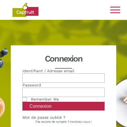
Engagés de la terre à l’assiette
Connexion
Identifiant / Adresse email
Password
Remember Me
Mot de passe oublié ?
Pas encore de compte ?
Inscrivez-vous !