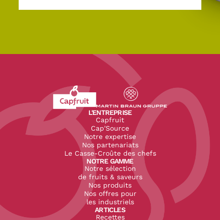
Revenir à l'accueil du site CapFruit.com
Voir le site du groupe
L'ENTREPRISE
Capfruit
Cap'Source
Notre expertise
Nos partenariats
Le Casse-Croûte des chefs
NOTRE GAMME
Notre sélection
de fruits & saveurs
Nos produits
Nos offres pour
les industriels
ARTICLES
Recettes