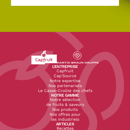
Revenir à l'accueil du site CapFruit.com
Voir le site du groupe
L'ENTREPRISE
Capfruit
Cap'Source
Notre expertise
Nos partenariats
Le Casse-Croûte des chefs
NOTRE GAMME
Notre sélection
de fruits & saveurs
Nos produits
Nos offres pour
les industriels
ARTICLES
Recettes