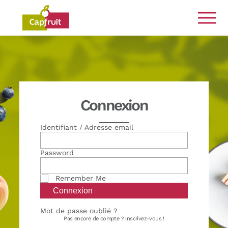
Engagés de la terre à l’assiette
Connexion
Identifiant / Adresse email
Password
Remember Me
Mot de passe oublié ?
Pas encore de compte ?
Inscrivez-vous !