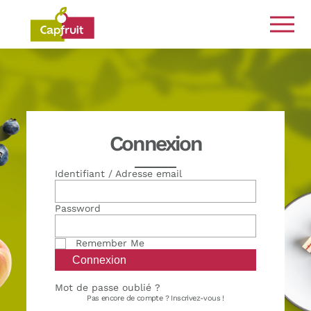
Engagés de la terre à l’assiette
Connexion
Identifiant / Adresse email
Password
Remember Me
Mot de passe oublié ?
Pas encore de compte ?
Inscrivez-vous !