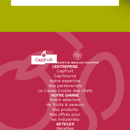
Revenir à l'accueil du site CapFruit.com
Voir le site du groupe
L'ENTREPRISE
Capfruit
Cap'Source
Notre expertise
Nos partenariats
Le Casse-Croûte des chefs
NOTRE GAMME
Notre sélection
de fruits & saveurs
Nos produits
Nos offres pour
les industriels
ARTICLES
Recettes