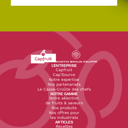
Revenir à l'accueil du site CapFruit.com
Voir le site du groupe
L'ENTREPRISE
Capfruit
Cap'Source
Notre expertise
Nos partenariats
Le Casse-Croûte des chefs
NOTRE GAMME
Notre sélection
de fruits & saveurs
Nos produits
Nos offres pour
les industriels
ARTICLES
Recettes