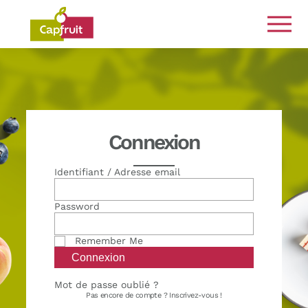
Engagés de la terre à l’assiette
Connexion
Identifiant / Adresse email
Password
Remember Me
Mot de passe oublié ?
Pas encore de compte ?
Inscrivez-vous !