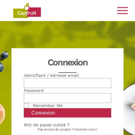
Engagés de la terre à l’assiette
Connexion
Identifiant / Adresse email
Password
Remember Me
Mot de passe oublié ?
Pas encore de compte ?
Inscrivez-vous !