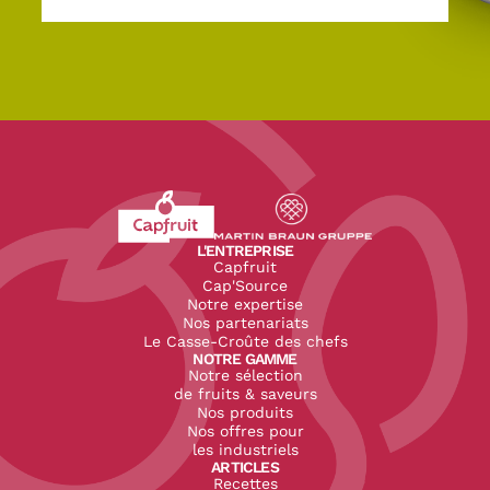
Revenir à l'accueil du site CapFruit.com
Voir le site du groupe
L'ENTREPRISE
Capfruit
Cap'Source
Notre expertise
Nos partenariats
Le Casse-Croûte des chefs
NOTRE GAMME
Notre sélection
de fruits & saveurs
Nos produits
Nos offres pour
les industriels
ARTICLES
Recettes