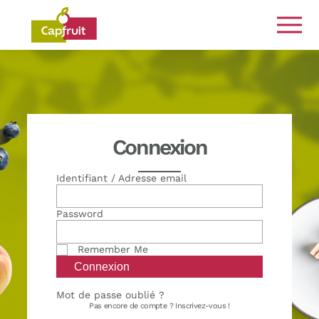
Engagés de la terre à l’assiette
Connexion
Identifiant / Adresse email
Password
Remember Me
Mot de passe oublié ?
Pas encore de compte ?
Inscrivez-vous !