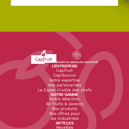
Revenir à l'accueil du site CapFruit.com
Voir le site du groupe
L'ENTREPRISE
Capfruit
Cap'Source
Notre expertise
Nos partenariats
Le Casse-Croûte des chefs
NOTRE GAMME
Notre sélection
de fruits & saveurs
Nos produits
Nos offres pour
les industriels
ARTICLES
Recettes