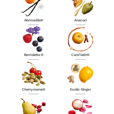
Abriconilla®
Anacoci
Berriolette ®
Cara'Tatin®
Cherrymome®
Exotic Ginger