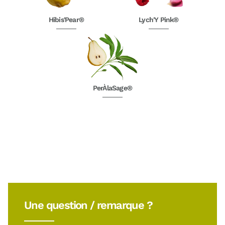
Hibis'Pear®
Lych'Y Pink®
PerÀlaSage®
Une question / remarque ?