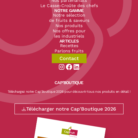
Nos partenariats
Le Casse-Croûte des chefs
NOTRE GAMME
Notre sélection
de fruits & saveurs
Nos produits
Nos offres pour
les industriels
ARTICLES
Recettes
Parlons fruits
Contact
Aller sur la page instagram de CapF
Aller sur la page facebook de Ca
Aller sur la page linkedin de
CAP’BOUTIQUE
Téléchargez notre Cap'Boutique 2026 pour découvrir tous nos produits en détail !
Télécharger notre Cap'Boutique 2026