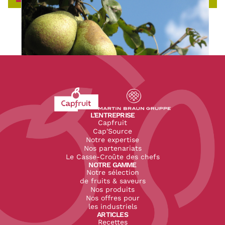
Revenir à l'accueil du site CapFruit.com
Voir le site du groupe
L'ENTREPRISE
Capfruit
Cap'Source
Notre expertise
Nos partenariats
Le Casse-Croûte des chefs
NOTRE GAMME
Notre sélection
de fruits & saveurs
Nos produits
Nos offres pour
les industriels
ARTICLES
Recettes