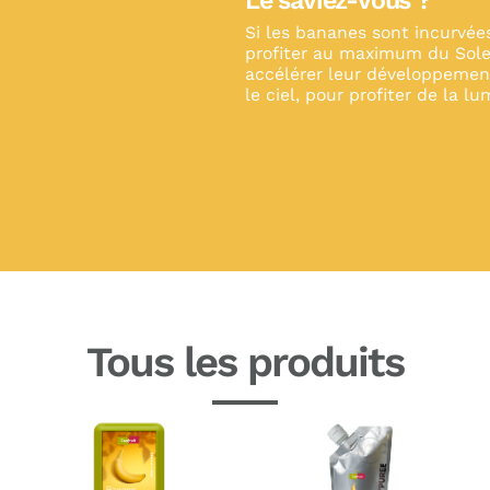
Le saviez-vous ?
Si les bananes sont incurvées
profiter au maximum du Soleil
accélérer leur développement,
le ciel, pour profiter de la lu
Tous les produits