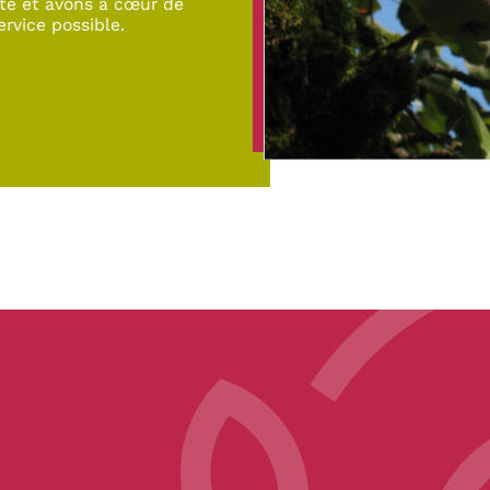
te et avons à cœur de
ervice possible.
pe