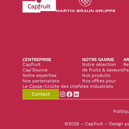
Revenir à l'accueil du site CapFruit.com
Voir le site du grou
L'ENTREPRISE
NOTRE GAMME
AR
Capfruit
Notre sélection
Re
Cap'Source
de fruits & saveurs
Pa
Notre expertise
Nos produits
Nos partenariats
Nos offres pour
Le Casse-Croûte des chefs
les industriels
Contact
Aller sur la page instagram de
Aller sur la page facebook
Aller sur la page linked
Politiq
©2026 – Capfruit – Design p