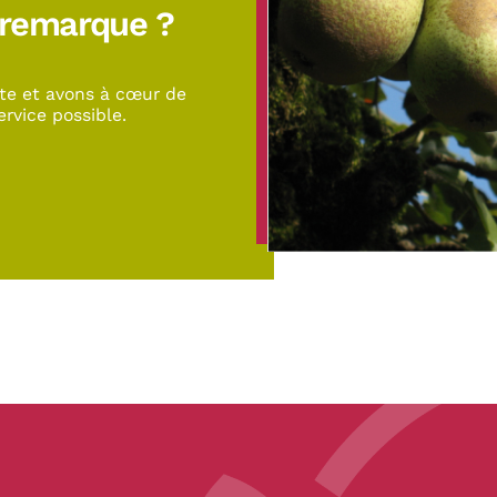
 remarque ?
te et avons à cœur de
ervice possible.