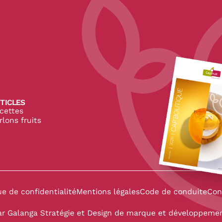
pe
TICLES
cettes
rlons fruits
 CapFruit
 de CapFruit
in de CapFruit
ue de confidentialité
Mentions légales
Code de conduite
Con
ar
Galanga Stratégie et Design de marque
et développement