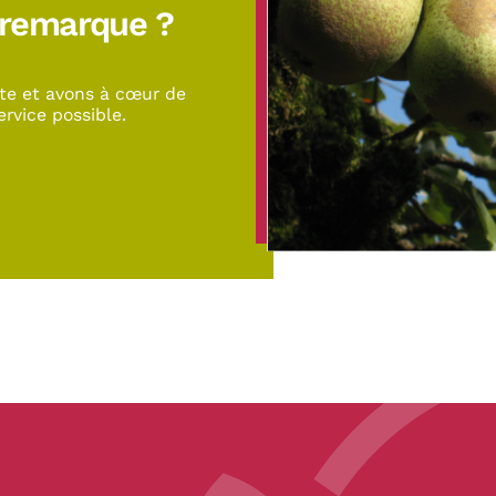
 remarque ?
te et avons à cœur de
ervice possible.