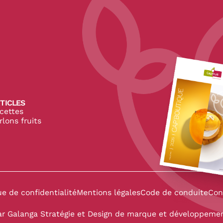
pe
TICLES
cettes
rlons fruits
 CapFruit
 de CapFruit
in de CapFruit
ue de confidentialité
Mentions légales
Code de conduite
Con
ar
Galanga Stratégie et Design de marque
et développement