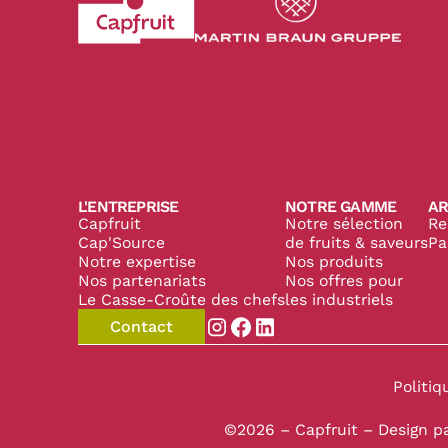
Revenir à l'accueil du site CapFruit.com
Voir le site du grou
L'ENTREPRISE
NOTRE GAMME
AR
Capfruit
Notre sélection
Re
Cap'Source
de fruits & saveurs
Pa
Notre expertise
Nos produits
Nos partenariats
Nos offres pour
Le Casse-Croûte des chefs
les industriels
Contact
Aller sur la page instagram de
Aller sur la page facebook
Aller sur la page linked
Politiq
©2026 – Capfruit – Design p