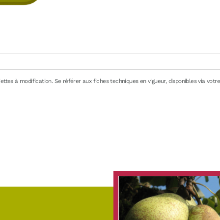
ttes à modification. Se référer aux fiches techniques en vigueur, disponibles via votre 
de production
ndant 24h environ. Possible dans leau tiède ou au four à micro-ondes (programme déc
rture entre 0/+4°C : 48 heures maximum – Ne pas recongeler après décongélation