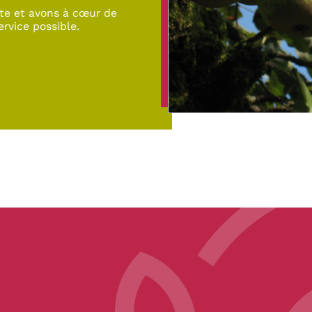
te et avons à cœur de
ervice possible.
pe