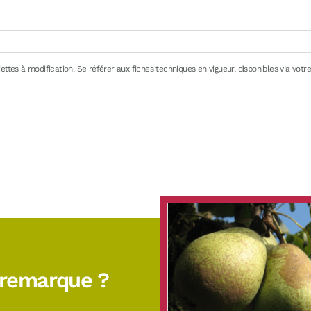
ttes à modification. Se référer aux fiches techniques en vigueur, disponibles via votre 
de production
 nécessaire
rture entre 0/+4°C : maximum – Ne pas recongeler après décongélation
 remarque ?