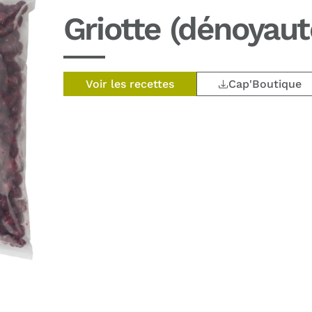
Griotte (dénoyaut
Voir les recettes
Cap'Boutique