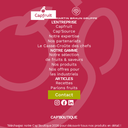
Revenir à l'accueil du site CapFruit.com
Voir le site du groupe
L'ENTREPRISE
Capfruit
Cap'Source
Notre expertise
Nos partenariats
Le Casse-Croûte des chefs
NOTRE GAMME
Notre sélection
de fruits & saveurs
Nos produits
Nos offres pour
les industriels
ARTICLES
Recettes
Parlons fruits
Contact
Aller sur la page instagram de CapF
Aller sur la page facebook de Ca
Aller sur la page linkedin de
CAP’BOUTIQUE
Téléchargez notre Cap'Boutique 2026 pour découvrir tous nos produits en détail !