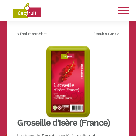
Engagés de la terre à l’assiette
< Produit précédent
Produit suivant >
Groseille d'Isère (France)
La groseille Rovada, variété tardive et