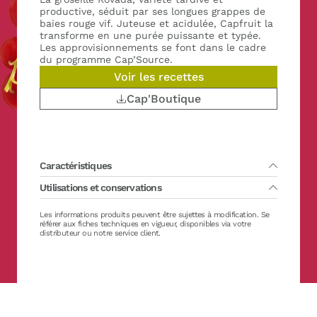
productive, séduit par ses longues grappes de
baies rouge vif. Juteuse et acidulée, Capfruit la
transforme en une purée puissante et typée.
Les approvisionnements se font dans le cadre
du programme Cap’Source.
Voir les recettes
Cap'Boutique
Caractéristiques
Utilisations et conservations
Conditionnement :
2 x 1 kg
Variété(s) principale(s) :
Rovada
Pays de récolte des fruits :
France
Durée de vie :
Les informations produits peuvent être sujettes à modification. Se
36 mois à partir de la date de production
Bio :
Non
Décongélation conseillée entre 0/+4°C pendant 24h environ.
référer aux fiches techniques en vigueur, disponibles via votre
Sucre :
Sans sucre ajouté
Possible dans leau tiède ou au four à micro-ondes (programme
distributeur ou notre service client.
Brix :
11 ± 2 °Brix
décongélation)
Casher :
Oui
Conservation après décongélation / ouverture entre 0/+4°C : 48
Halal :
Oui
heures maximum – Ne pas recongeler après décongélation
Sans gluten :
Oui FR-199-054
Vegan :
Oui