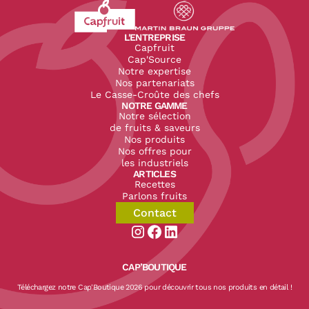
Revenir à l'accueil du site CapFruit.com
Voir le site du groupe
L'ENTREPRISE
Capfruit
Cap'Source
Notre expertise
Nos partenariats
Le Casse-Croûte des chefs
NOTRE GAMME
Notre sélection
de fruits & saveurs
Nos produits
Nos offres pour
les industriels
ARTICLES
Recettes
Parlons fruits
Contact
Aller sur la page instagram de CapF
Aller sur la page facebook de Ca
Aller sur la page linkedin de
CAP’BOUTIQUE
Téléchargez notre Cap'Boutique 2026 pour découvrir tous nos produits en détail !