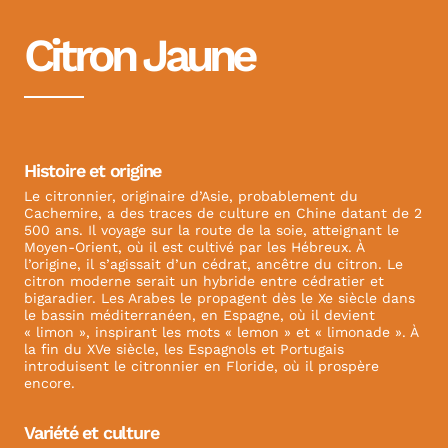
Citron Jaune
Histoire et origine
Le citronnier, originaire d’Asie, probablement du
Cachemire, a des traces de culture en Chine datant de 2
500 ans. Il voyage sur la route de la soie, atteignant le
Moyen-Orient, où il est cultivé par les Hébreux. À
l’origine, il s’agissait d’un cédrat, ancêtre du citron. Le
citron moderne serait un hybride entre cédratier et
bigaradier. Les Arabes le propagent dès le Xe siècle dans
le bassin méditerranéen, en Espagne, où il devient
« limon », inspirant les mots « lemon » et « limonade ». À
la fin du XVe siècle, les Espagnols et Portugais
introduisent le citronnier en Floride, où il prospère
encore.
Variété et culture