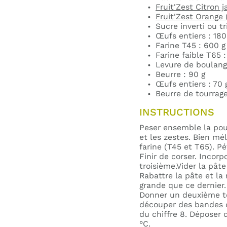
Fruit'Zest Citron 
Fruit'Zest Orange
Sucre inverti ou tr
Œufs entiers : 180
Farine T45 : 600 g
Farine faible T65 
Levure de boulang
Beurre : 90 g
Œufs entiers : 70 
Beurre de tourrage
INSTRUCTIONS
Peser ensemble la poudr
et les zestes. Bien mél
farine (T45 et T65). Pé
Finir de corser. Incorp
troisième.Vider la pât
Rabattre la pâte et la 
grande que ce dernier.
Donner un deuxième tou
découper des bandes 
du chiffre 8. Déposer
°C.