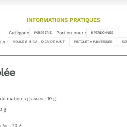
INFORMATIONS PRATIQUES
Catégorie
Portion pour :
PÂTISSERIE
5 PERSONNES
ls :
MOULE Ø 16 CM - 10 CM DE HAUT
PISTOLET À PULVÉRISER
RO
lée
de matières grasses : 10 g
0 g
ger : 70 g