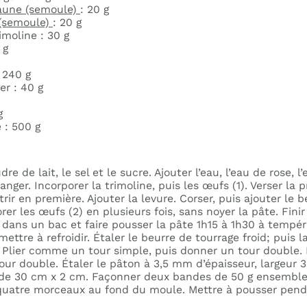
jaune (semoule)
: 20 g
 (semoule)
: 20 g
imoline : 30 g
 g
: 240 g
er : 40 g
g
 : 500 g
e de lait, le sel et le sucre. Ajouter l’eau, l’eau de rose, l
anger. Incorporer la trimoline, puis les œufs (1). Verser la 
trir en première. Ajouter la levure. Corser, puis ajouter le b
orer les œufs (2) en plusieurs fois, sans noyer la pâte. Fini
e dans un bac et faire pousser la pâte 1h15 à 1h30 à tempé
mettre à refroidir. Étaler le beurre de tourrage froid; puis l
 Plier comme un tour simple, puis donner un tour double. Me
r double. Étaler le pâton à 3,5 mm d’épaisseur, largeur 3
de 30 cm x 2 cm. Façonner deux bandes de 50 g ensemble 
 quatre morceaux au fond du moule. Mettre à pousser pen