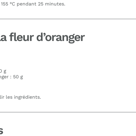
à 155 °C pendant 25 minutes.
la fleur d’oranger
0 g
nger : 50 g
ir les ingrédients.
s