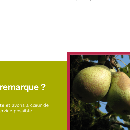
ndant 24h environ. Possible dans leau tiède ou au four à micro-ondes (programme déc
rture entre 0/+4°C : 24 heures maximum – Ne pas recongeler après décongélation
 remarque ?
te et avons à cœur de
ervice possible.