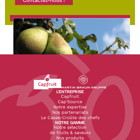
Contactez-nous !
Revenir à l'accueil du site CapFruit.com
Voir le site du groupe
L'ENTREPRISE
Capfruit
Cap'Source
Notre expertise
Nos partenariats
Le Casse-Croûte des chefs
NOTRE GAMME
Notre sélection
de fruits & saveurs
Nos produits