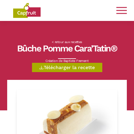
Engagés de la terre à l’assiette
< retour aux recettes
Bûche Pomme Cara’Tatin®
Création de Baptiste Frement
Télécharger la recette