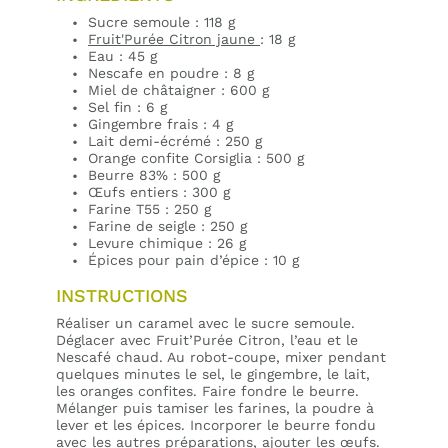
Sucre semoule : 118 g
Fruit'Purée Citron jaune
: 18 g
Eau : 45 g
Nescafe en poudre : 8 g
Miel de châtaigner : 600 g
Sel fin : 6 g
Gingembre frais : 4 g
Lait demi-écrémé : 250 g
Orange confite Corsiglia : 500 g
Beurre 83% : 500 g
Œufs entiers : 300 g
Farine T55 : 250 g
Farine de seigle : 250 g
Levure chimique : 26 g
Épices pour pain d’épice : 10 g
INSTRUCTIONS
Réaliser un caramel avec le sucre semoule.
Déglacer avec Fruit’Purée Citron, l’eau et le
Nescafé chaud. Au robot-coupe, mixer pendant
quelques minutes le sel, le gingembre, le lait,
les oranges confites. Faire fondre le beurre.
Mélanger puis tamiser les farines, la poudre à
lever et les épices. Incorporer le beurre fondu
avec les autres préparations, ajouter les œufs.