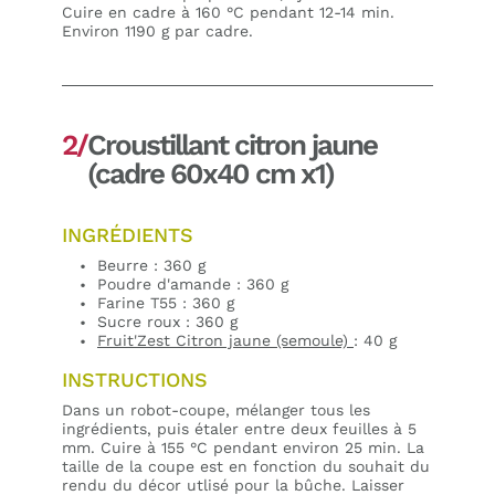
Cuire en cadre à 160 °C pendant 12-14 min.
Environ 1190 g par cadre.
2/
Croustillant citron jaune
(cadre 60x40 cm x1)
INGRÉDIENTS
Beurre : 360 g
Poudre d'amande : 360 g
Farine T55 : 360 g
Sucre roux : 360 g
Fruit'Zest Citron jaune (semoule)
: 40 g
INSTRUCTIONS
Dans un robot-coupe, mélanger tous les
ingrédients, puis étaler entre deux feuilles à 5
mm. Cuire à 155 °C pendant environ 25 min. La
taille de la coupe est en fonction du souhait du
rendu du décor utlisé pour la bûche. Laisser