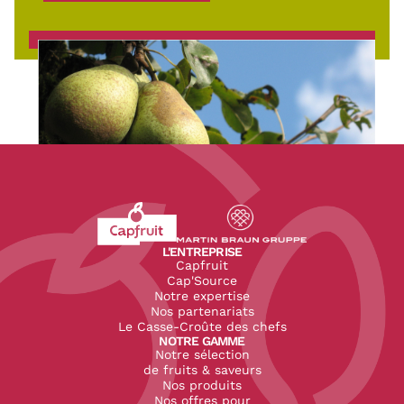
Revenir à l'accueil du site CapFruit.com
Voir le site du groupe
L'ENTREPRISE
Capfruit
Cap'Source
Notre expertise
Nos partenariats
Le Casse-Croûte des chefs
NOTRE GAMME
Notre sélection
de fruits & saveurs
Nos produits
Nos offres pour