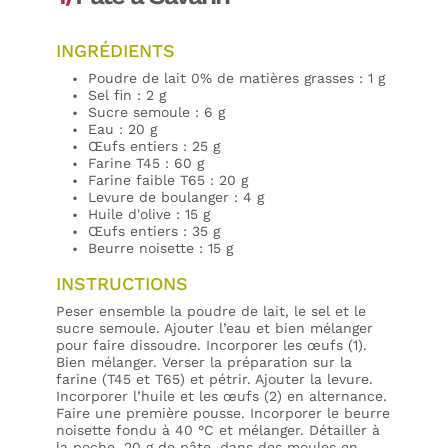
INGRÉDIENTS
Poudre de lait 0% de matières grasses : 1 g
Sel fin : 2 g
Sucre semoule : 6 g
Eau : 20 g
Œufs entiers : 25 g
Farine T45 : 60 g
Farine faible T65 : 20 g
Levure de boulanger : 4 g
Huile d'olive : 15 g
Œufs entiers : 35 g
Beurre noisette : 15 g
INSTRUCTIONS
Peser ensemble la poudre de lait, le sel et le
sucre semoule. Ajouter l’eau et bien mélanger
pour faire dissoudre. Incorporer les œufs (1).
Bien mélanger. Verser la préparation sur la
farine (T45 et T65) et pétrir. Ajouter la levure.
Incorporer l’huile et les œufs (2) en alternance.
Faire une première pousse. Incorporer le beurre
noisette fondu à 40 °C et mélanger. Détailler à
la poche, 20 g de pâte, dans des moules en