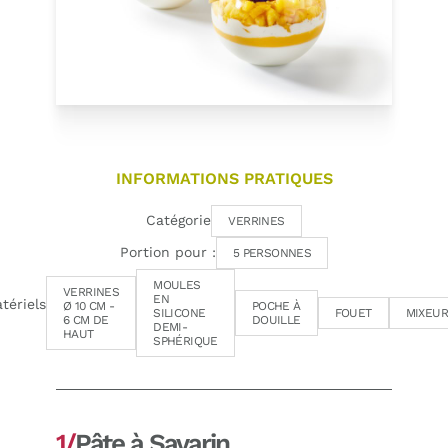
INFORMATIONS PRATIQUES
Catégorie
VERRINES
Portion pour :
5 PERSONNES
MOULES
VERRINES
EN
tériels
Ø 10 CM -
POCHE À
SILICONE
FOUET
MIXEU
6 CM DE
DOUILLE
DEMI-
HAUT
SPHÉRIQUE
1/
Pâte à Savarin