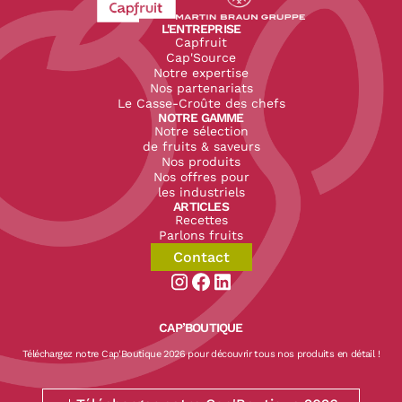
Revenir à l'accueil du site CapFruit.com
Voir le site du groupe
L'ENTREPRISE
Capfruit
Cap'Source
Notre expertise
Nos partenariats
Le Casse-Croûte des chefs
NOTRE GAMME
Notre sélection
de fruits & saveurs
Nos produits
Nos offres pour
les industriels
ARTICLES
Recettes
Parlons fruits
Contact
Aller sur la page instagram de CapF
Aller sur la page facebook de Ca
Aller sur la page linkedin de
CAP’BOUTIQUE
Téléchargez notre Cap'Boutique 2026 pour découvrir tous nos produits en détail !