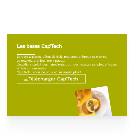
Les bases Cap'Tech
Sorbets & glaces, pâtes de fruit, mousses, crémeux et crèmes,
guimauves, granités, meringues…
L'équilibre parfait des ingrédients pour des recettes simples, efficaces
et toujours réussies !
Cap'Tech... vous ne vous en séparerez plus !
Télécharger Cap'Tech